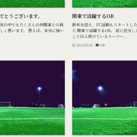
めでとうございます。
関東で活躍するOB
況の中でもたくさんの仲間達との再
新年を迎え、FC活動もスタートし
しく思います。 思えば、本当に強い
た 関東で活躍するOB。 前に担当
して伝え続けているスーパー...
2021/01/10
OB