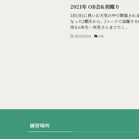
2021年 OB会&初蹴り
3日(日)に良いお天気の中で開催され
なった2期生から、Jユースで活躍する
役も6年生～年長さんまでたく...
2021/01/03
OB
練習場所