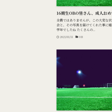
16期生OBの皆さん、成人お
全員ではありませんが、この大変な状
会と、その写真を届けてくれた事に嬉
学年でしたね たくさんの...
2021/01/11
OB