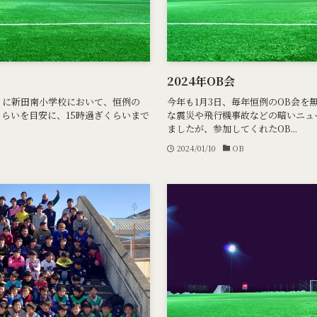
2024年OB会
土）に新田南小学校において、恒例の
今年も1月3日、毎年恒例のOB会を
くらいを目安に、15時過ぎくらいまで
な震災や飛行機事故などの暗いニュ
ましたが、参加してくれたOB...
2024/01/10
OB