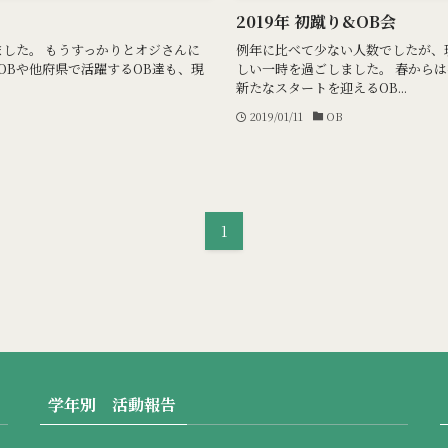
2019年 初蹴り&OB会
ました。 もうすっかりとオジさんに
例年に比べて少ない人数でしたが、
OBや他府県で活躍するOB達も、現
しい一時を過ごしました。 春から
新たなスタートを迎えるOB...
2019/01/11
OB
1
学年別 活動報告