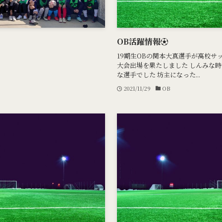
OB活躍情報⚽
19期生OBの関本大真選手が高校サ
大会出場を果たしました しんみな
な選手でした 坊主になった...
2021/11/29
OB