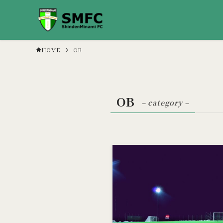
HOME
OB
OB
– category –