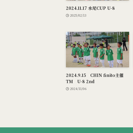
2024.11.17 水尾CUP U-8
2025/02/13
2024.9.15 CHIN finito主催
TM U-8 2nd
2024/11/06