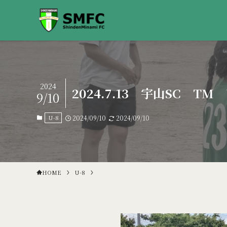
2024
2024.7.13 宇山SC TM 
9/10
U-8
2024/09/10
2024/09/10
HOME
U-8