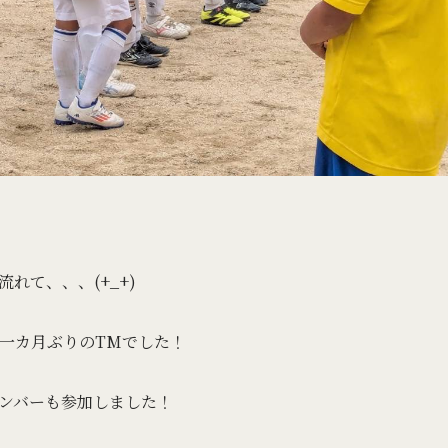
れて、、、(+_+)
一カ月ぶりのTMでした！
ンバーも参加しました！