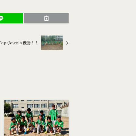
st CopaJewels 優勝！！