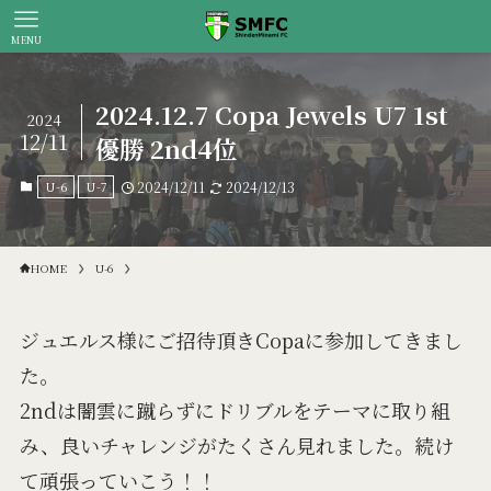
MENU
2024.12.7 Copa Jewels U7 1st
2024
12/11
優勝 2nd4位
U-6
U-7
2024/12/11
2024/12/13
HOME
U-6
ジュエルス様にご招待頂きCopaに参加してきまし
た。
2ndは闇雲に蹴らずにドリブルをテーマに取り組
み、良いチャレンジがたくさん見れました。続け
て頑張っていこう！！