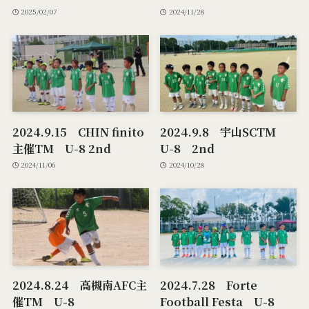
2025/02/07
2024/11/28
2024.9.15 CHIN finito
2024.9.8 宇山SCTM
主催TM U-8 2nd
U-8 2nd
2024/11/06
2024/10/28
2024.8.24 高槻南AFC主
2024.7.28 Forte
催TM U-8
Football Festa U-8