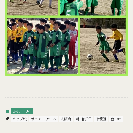
U-10
U-9
カップ戦
サッカーチーム
大阪府
新田南FC
準優勝
豊中市