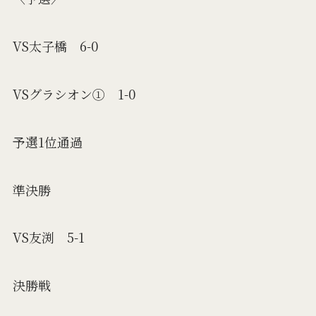
VS太子橋 6-0
VSグラシオン① 1-0
予選1位通過
準決勝
VS友渕 5-1
決勝戦